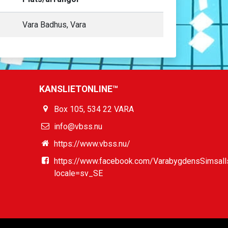
Vara Badhus, Vara
KANSLIETONLINE™
Box 105, 534 22 VARA
info@vbss.nu
https://www.vbss.nu/
https://www.facebook.com/VarabygdensSimsall
locale=sv_SE