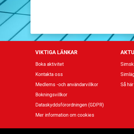
VIKTIGA LÄNKAR
AKTU
Boka aktivitet
Simsk
Kontakta oss
Simlä
Medlems -och användarvillkor
Så här
Bokningsvillkor
Dataskyddsförordningen (GDPR)
Mer information om cookies