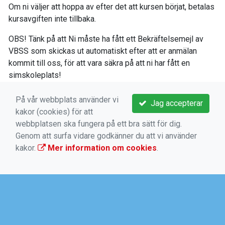
Om ni väljer att hoppa av efter det att kursen börjat, betalas
kursavgiften inte tillbaka.
OBS! Tänk på att Ni måste ha fått ett Bekräftelsemejl av
VBSS som skickas ut automatiskt efter att er anmälan
kommit till oss, för att vara säkra på att ni har fått en
simskoleplats!
Vi förbehåller oss rätten till ändringar så som
På vår webbplats använder vi
Jag accepterar
gruppindelning och tider.
kakor (cookies) för att
webbplatsen ska fungera på ett bra sätt för dig.
Vi önskar er en härlig och rolig upplevelse med kunskap för
Genom att surfa vidare godkänner du att vi använder
livet!
kakor.
Mer information om cookies
.
Med Vänliga Hälsningar
Simskolan
lördag 12 sep 2026
Sjöhästen 08:00 - 08:30
08:00 - 08:30