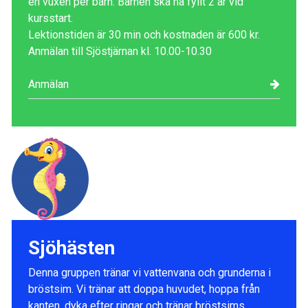
en vuxen per barn. Barnen ska ha fyllt 2 år vid
kursstart.
Lektionstiden är 30 min och kostnaden är 600 kr.
Anmälan till Sjöstjärnan kl. 10.00-10.30
Anmälan
Sjöhästen
Denna gruppen tränar vi vattenvana och grunderna i
bröstsim. Vi tränar att doppa huvudet, hoppa från
kanten, dyka efter ringar och tränar bröstsims