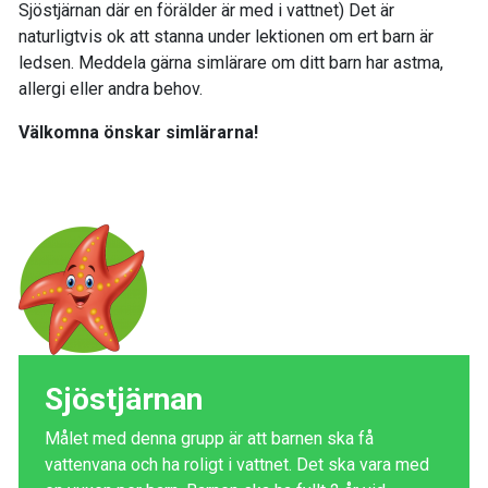
Sjöstjärnan där en förälder är med i vattnet) Det är
naturligtvis ok att stanna under lektionen om ert barn är
ledsen. Meddela gärna simlärare om ditt barn har astma,
allergi eller andra behov.
Välkomna önskar simlärarna!
Sjöstjärnan
Målet med denna grupp är att barnen ska få
vattenvana och ha roligt i vattnet. Det ska vara med