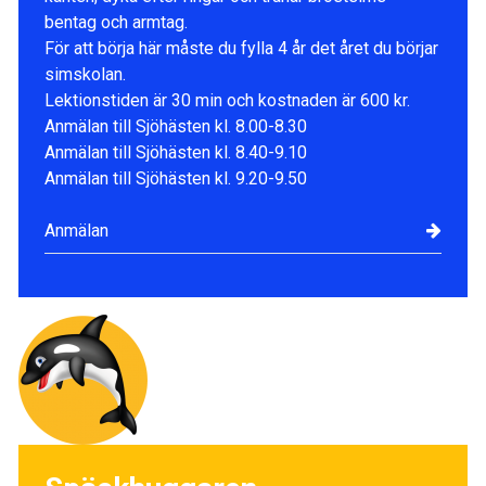
bentag och armtag.
För att börja här måste du fylla 4 år det året du börjar
simskolan.
Lektionstiden är 30 min och kostnaden är 600 kr.
Anmälan till Sjöhästen kl. 8.00-8.30
Anmälan till Sjöhästen kl. 8.40-9.10
Anmälan till Sjöhästen kl. 9.20-9.50
Anmälan