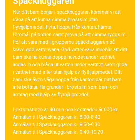
Späckhuggaren
När ditt barn börjar i späckhuggaren kommer vi att
träna på att kunna simma bröstsim utan
flythjälpmedel, flyta, hoppa från kanten, hämta
föremål på botten samt prova på att simma ryggsim.
För att vara med i grupperna späckhuggaren så
krävs god vattenvana. God vattenvana innebär att ditt
barn ska ha kunna doppa huvudet under vattnet,
andas in och blåsa ut vatten under vattnet samt glida
i vattnet med eller utan hjälp av flythjälpmedel. Ditt
barn ska även våga hoppa från kanten där ditt barn
inte bottnar. Ha grunder i bröstsim som ben- och
armtag med hjälp av flythjälpmedel.
Lektionstiden är 40 min och kostnaden är 600 kr.
Anmälan till Späckhuggaren kl. 8.00-8.40
Anmälan till Späckhuggaren kl. 8.50-9.30
Anmälan till Späckhuggaren kl. 9.40-10.20