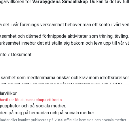
agarvillkoren för
Varabygdens Simsällskap
. Du kan ta del av fu
ta del i vår förenings verksamhet behöver man ett konto i vårt ve
ksamhet och därmed förknippade aktiviteter som träning, tävling, 
 verksamhet innebär det att ställa sig bakom och leva upp till vår 
konto / Dokument
erksamhet som medlemmarna önskar och krav inom idrottsrörelse
ett säkert sätt i enlighet med vår Integritetspolicy och GDPR.
rvillkor
nnat kunna;
illkor för att kunna skapa ett konto.
l och administrera aktiviteter, kontakta medlemmar och målsmän,
grupplistor och på sociala medier.
video på mig på hemsidan och på sociala medier.
adar eller kränker publiceras på VBSS officiella hemsida och sociala medier.
rag av sina personuppgifter genom inloggning på medlemskontot. 