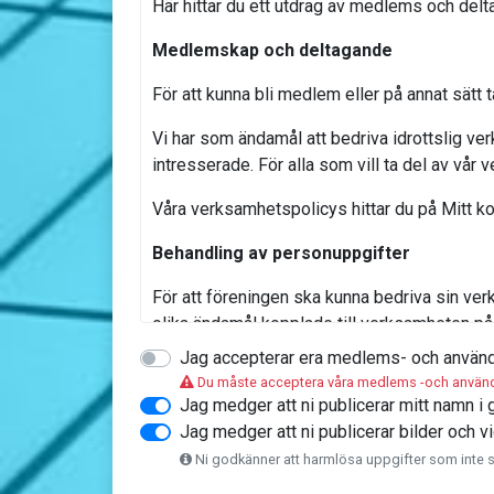
Här hittar du ett utdrag av medlems och delt
Medlemskap och deltagande
För att kunna bli medlem eller på annat sätt 
Vi har som ändamål att bedriva idrottslig ver
intresserade. För alla som vill ta del av vår
Våra verksamhetspolicys hittar du på Mitt 
Behandling av personuppgifter
För att föreningen ska kunna bedriva sin v
olika ändamål kopplade till verksamheten på 
Jag accepterar era medlems- och använda
Vi behandlar personuppgifter för att bland a
Du måste acceptera våra medlems -och användarv
Hantera medlemskap, ta emot anmälningar til
Jag medger att ni publicerar mitt namn i 
försäljning, ansöka om bidrag mm.
Jag medger att ni publicerar bilder och 
Ni godkänner att harmlösa uppgifter som inte sk
Man kan själv finna, uppdatera och göra utd