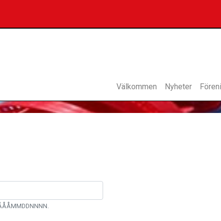
Välkommen
Nyheter
Fören
et ÅÅÅÅMMDDNNNN.