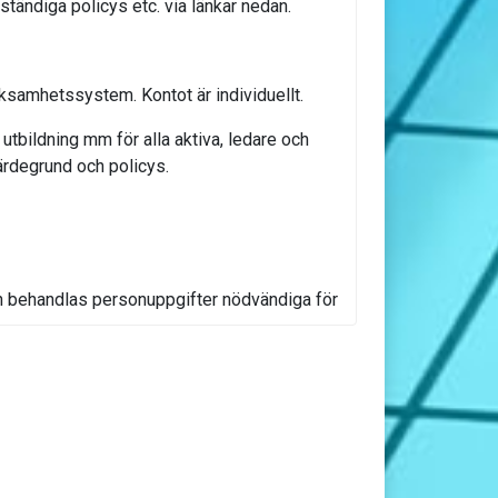
llständiga policys etc. via länkar nedan.
rksamhetssystem. Kontot är individuellt.
utbildning mm för alla aktiva, ledare och
värdegrund och policys.
n behandlas personuppgifter nödvändiga för
 debitera och bokföra avgifter och annan
Vi gallrar personuppgifter löpande som ej är