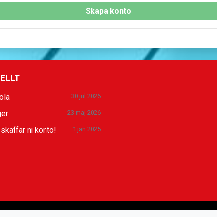
llmänt intresse. Det innebär tex att oanvända användarkonton rade
Skapa konto
t kopplade till myndighetsutövning (tex LOK-stöd) eller redovisni
ELLT
ola
30 jul 2026
ger
23 maj 2026
 skaffar ni konto!
1 jan 2025