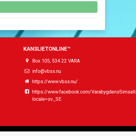
ras efter 12 månader och övrig information
ngslagen (fakturor och betalningar).
KANSLIETONLINE™
Box 105, 534 22 VARA
info@vbss.nu
https://www.vbss.nu/
https://www.facebook.com/VarabygdensSimsall
locale=sv_SE