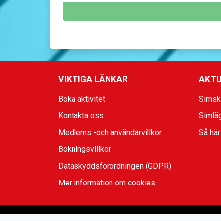
nödvändiga för rättslig förpliktelse eller a
tas bort med automatik efter 7 år om de vari
VIKTIGA LÄNKAR
AKTU
Boka aktivitet
Simsk
Kontakta oss
Simlä
Medlems -och användarvillkor
Så här
Bokningsvillkor
Dataskyddsförordningen (GDPR)
Mer information om cookies